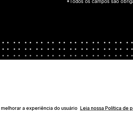
*Todos os campos são obriga
Endereço: Avenida Vicente de Carvalho, 92
Gonzaga, Santos/SP
a melhorar a experiência do usuário
Leia nossa Política de 
CEP 11.045-501