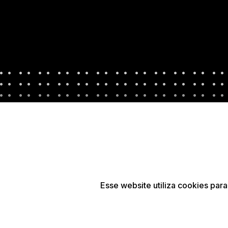
Felipe Folli: poder de improviso! Há 11 anos entrega
resultados com entusiasmo e alto astral como
Esse website utiliza cookies par
comunicador.