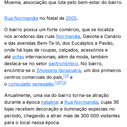
Moema, associação que luta pelo bem-estar do bairro.
Rua Normandia
no Natal de
2005
.
O bairro possui um forte comércio, que se localiza
nos arredores das ruas
Normandia
, Gaivota e Canário
e das avenidas Bem-Te-Vi, dos Eucaliptos e Pavão,
onde há lojas de roupas, calçados, acessórios e
até
grifes
internacionais; além da moda, também
destaca-se no setor
gastronômico
.
No bairro,
encontra-se o
Shopping Ibirapuera
,
um dos primeiros
[11]
centros comerciais do país,
e
[12]
[13]
o
consulado
senegalês
.
Anualmente, uma via do bairro torna-se atração
durante a época
natalina
: a
Rua Normandia
, cujas 36
lojas recebem decoração e iluminação especiais no
período,
chegando a atrair mais de 300 000 visitantes
para o local nessa época.