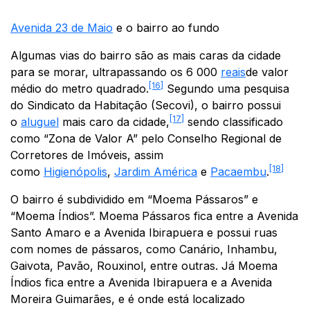
Avenida 23 de Maio
e o bairro ao fundo
Algumas vias do bairro são as mais caras da cidade
para se morar, ultrapassando os 6 000
reais
de valor
[16]
médio do metro quadrado.
Segundo uma pesquisa
do Sindicato da Habitação (Secovi), o bairro possui
[17]
o
aluguel
mais caro da cidade,
sendo classificado
como “Zona de Valor A” pelo Conselho Regional de
Corretores de Imóveis, assim
[18]
como
Higienópolis
,
Jardim América
e
Pacaembu
.
O bairro é subdividido em “Moema Pássaros” e
“Moema Índios”. Moema Pássaros fica entre a Avenida
Santo Amaro e a Avenida Ibirapuera e possui ruas
com nomes de pássaros, como Canário, Inhambu,
Gaivota, Pavão, Rouxinol, entre outras. Já Moema
Índios fica entre a Avenida Ibirapuera e a Avenida
Moreira Guimarães, e é onde está localizado